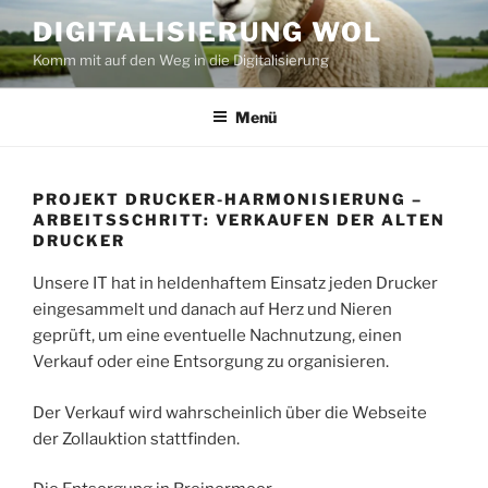
Zum
DIGITALISIERUNG WOL
Inhalt
Komm mit auf den Weg in die Digitalisierung
springen
Menü
PROJEKT DRUCKER-HARMONISIERUNG –
ARBEITSSCHRITT: VERKAUFEN DER ALTEN
DRUCKER
Unsere IT hat in heldenhaftem Einsatz jeden Drucker
eingesammelt und danach auf Herz und Nieren
geprüft, um eine eventuelle Nachnutzung, einen
Verkauf oder eine Entsorgung zu organisieren.
Der Verkauf wird wahrscheinlich über die Webseite
der Zollauktion stattfinden.