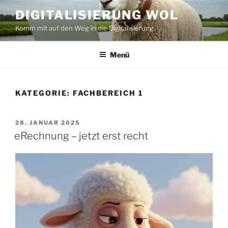
Zum
DIGITALISIERUNG WOL
Inhalt
Komm mit auf den Weg in die Digitalisierung
springen
Menü
KATEGORIE:
FACHBEREICH 1
VERÖFFENTLICHT
28. JANUAR 2025
AM
eRechnung – jetzt erst recht