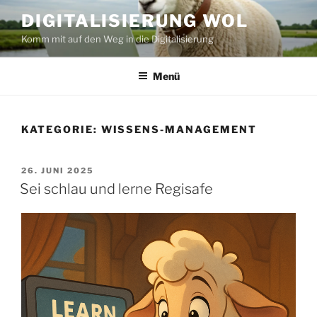
Zum
DIGITALISIERUNG WOL
Inhalt
Komm mit auf den Weg in die Digitalisierung
springen
Menü
KATEGORIE:
WISSENS-MANAGEMENT
VERÖFFENTLICHT
26. JUNI 2025
AM
Sei schlau und lerne Regisafe