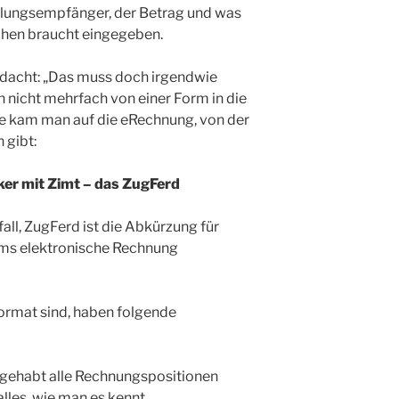
lungsempfänger, der Betrag und was
hen braucht eingegeben.
edacht: „Das muss doch irgendwie
 nicht mehrfach von einer Form in die
e kam man auf die eRechnung, von der
 gibt:
er mit Zimt – das ZugFerd
all, ZugFerd ist die Abkürzung für
ums elektronische Rechnung
ormat sind, haben folgende
 gehabt alle Rechnungspositionen
lles, wie man es kennt