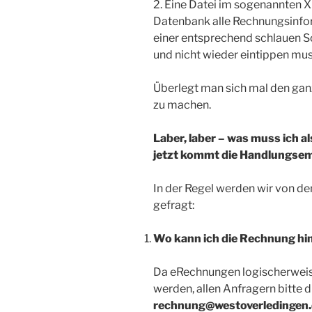
2. Eine Datei im sogenannten X
Datenbank alle Rechnungsinfor
einer entsprechend schlauen S
und nicht wieder eintippen mu
Überlegt man sich mal den ganze
zu machen.
Laber, laber – was muss ich a
jetzt kommt die Handlungse
In der Regel werden wir von d
gefragt:
Wo kann ich die Rechnung hi
Da eRechnungen logischerweis
werden, allen Anfragern bitte 
rechnung@westoverledingen