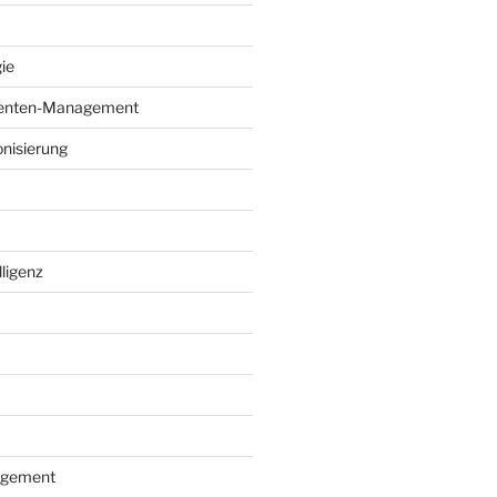
gie
enten-Management
nisierung
lligenz
agement