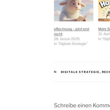
eRechnung – jetzt erst
Mehr Sic
recht
21. Apr
28. Januar 2025
In "Digi
In "Digitale Strategie"
KATEGORIEN
DIGITALE STRATEGIE
,
REC
Schreibe einen Komm