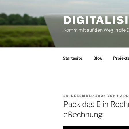
Zum
Inhalt
DIGITALIS
springen
Komm mit auf den Weg in die D
Startseite
Blog
Projekt
VERÖFFENTLICHT
18. DEZEMBER 2024
VON
HARD
AM
Pack das E in Rechn
eRechnung