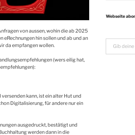
Webseite abon
Anfragen von aussen, wohin die ab 2025
n eRechnungen hin sollen und ab und an
Gib deine E-Mail-Adresse ein ...
wir da empfangen wollen.
andlungsempfehlungen (wers eilig hat,
gsempfehlungen):
ersenden kann, ist ein alter Hut und
chon Digitalisierung, für andere nur ein
nungen ausgedruckt, bestätigt und
Buchhaltung werden dann in die